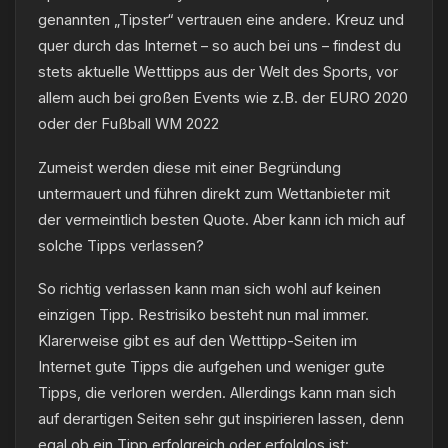
genannten „Tipster“ vertrauen eine andere. Kreuz und
quer durch das Internet – so auch bei uns – findest du
stets aktuelle Wetttipps aus der Welt des Sports, vor
allem auch bei großen Events wie z.B. der EURO 2020
oder der Fußball WM 2022
Zumeist werden diese mit einer Begründung
untermauert und führen direkt zum Wettanbieter mit
der vermeintlich besten Quote. Aber kann ich mich auf
solche Tipps verlassen?
So richtig verlassen kann man sich wohl auf keinen
einzigen Tipp. Restrisiko besteht nun mal immer.
Klarerweise gibt es auf den Wetttipp-Seiten im
Internet gute Tipps die aufgehen und weniger gute
Tipps, die verloren werden. Allerdings kann man sich
auf derartigen Seiten sehr gut inspirieren lassen, denn
egal ob ein Tipp erfolgreich oder erfolglos ist: