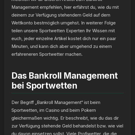
Management empfehlen, hier erfährst du, wie du mit
deinem zur Verfügung stehendem Geld auf dem
Wettkonto bestmöglich umgehst. In weiterer Folge
teilen unsere Sportwetten Experten Ihr Wissen mit
euch, jeder einzelne Artikel kostet dich nur ein paar
Minuten, und kann dich aber umgehend zu einem
erfahreneren Sportwetter machen.
Das Bankroll Management
bei Sportwetten
Der Begriff „Bankroll Management“ ist beim
Sportwetten, im Casino und beim Pokern
gleichermaßen wichtig. Er beschreibt, wie du das dir
zur Verfügung stehende Geld behandelst bzw. wie viel
du davon einsetzen sollst. Viele Profiwetter, die die