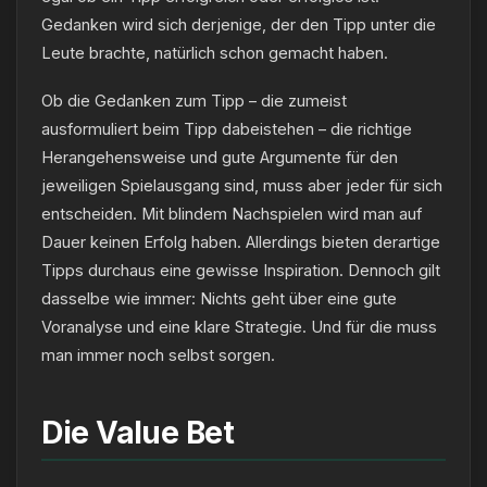
Gedanken wird sich derjenige, der den Tipp unter die
Leute brachte, natürlich schon gemacht haben.
Ob die Gedanken zum Tipp – die zumeist
ausformuliert beim Tipp dabeistehen – die richtige
Herangehensweise und gute Argumente für den
jeweiligen Spielausgang sind, muss aber jeder für sich
entscheiden. Mit blindem Nachspielen wird man auf
Dauer keinen Erfolg haben. Allerdings bieten derartige
Tipps durchaus eine gewisse Inspiration. Dennoch gilt
dasselbe wie immer: Nichts geht über eine gute
Voranalyse und eine klare Strategie. Und für die muss
man immer noch selbst sorgen.
Die Value Bet