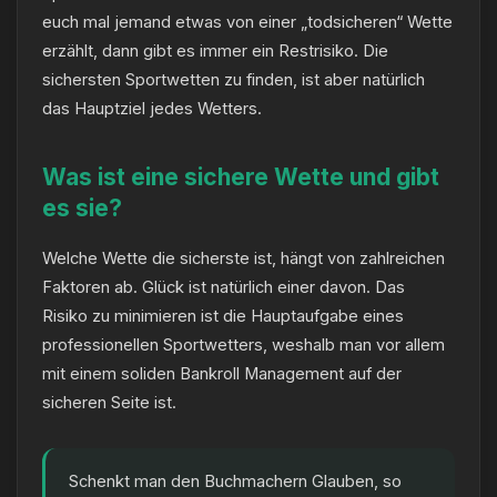
euch mal jemand etwas von einer „todsicheren“ Wette
erzählt, dann gibt es immer ein Restrisiko. Die
sichersten Sportwetten zu finden, ist aber natürlich
das Hauptziel jedes Wetters.
Was ist eine sichere Wette und gibt
es sie?
Welche Wette die sicherste ist, hängt von zahlreichen
Faktoren ab. Glück ist natürlich einer davon. Das
Risiko zu minimieren ist die Hauptaufgabe eines
professionellen Sportwetters, weshalb man vor allem
mit einem soliden Bankroll Management auf der
sicheren Seite ist.
Schenkt man den Buchmachern Glauben, so