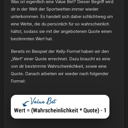
Was ist eigentlich eine Value Bet? Dieser Begriff wird
dir in der Welt der Sportwetten immer wieder
unterkommen. Es handelt sich dabei schlichtweg um
eine Wette, die du persönlich für so wahrscheinlich
hältst, sodass sie mit der angebotenen Quote einen
bestimmten Wert hat.
Bereits im Beispiel der Kelly-Formel haben wir den
„Wert“ einer Quote errechnet. Dazu braucht es eine
von dir bestimmte Wahrscheinlichkeit, sowie eine
Quote. Danach arbeiten wir wieder nach folgender
Formel: