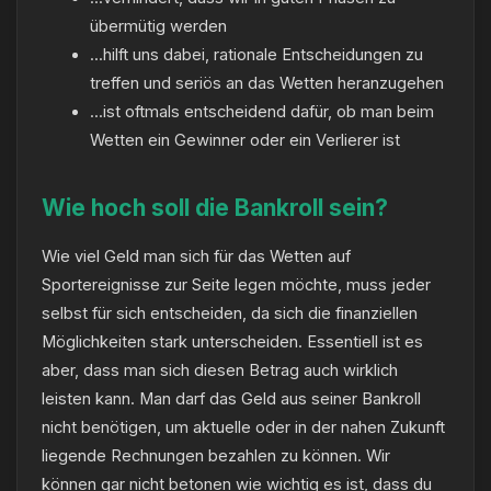
übermütig werden
...hilft uns dabei, rationale Entscheidungen zu
treffen und seriös an das Wetten heranzugehen
...ist oftmals entscheidend dafür, ob man beim
Wetten ein Gewinner oder ein Verlierer ist
Wie hoch soll die Bankroll sein?
Wie viel Geld man sich für das Wetten auf
Sportereignisse zur Seite legen möchte, muss jeder
selbst für sich entscheiden, da sich die finanziellen
Möglichkeiten stark unterscheiden. Essentiell ist es
aber, dass man sich diesen Betrag auch wirklich
leisten kann. Man darf das Geld aus seiner Bankroll
nicht benötigen, um aktuelle oder in der nahen Zukunft
liegende Rechnungen bezahlen zu können. Wir
können gar nicht betonen wie wichtig es ist, dass du