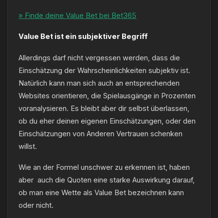
» Finde deine Value Bet bei Bet365
Value Bet ist ein subjektiver Begriff
Allerdings darf nicht vergessen werden, dass die
Einschätzung der Wahrscheinlichkeiten subjektiv ist.
Natürlich kann man sich auch an entsprechenden
Websites orientieren, die Spielausgänge in Prozenten
voranalysieren. Es bleibt aber dir selbst überlassen,
ob du eher deinen eigenen Einschätzungen, oder den
Einschätzungen von Anderen Vertrauen schenken
willst.
Wie an der Formel unschwer zu erkennen ist, haben
aber auch die Quoten eine starke Auswirkung darauf,
ob man eine Wette als Value Bet bezeichnen kann
oder nicht.