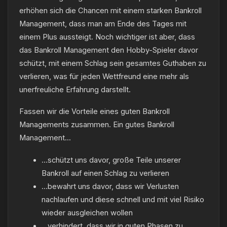
erhöhen sich die Chancen mit einem starken Bankroll
Management, dass man am Ende des Tages mit
einem Plus aussteigt. Noch wichtiger ist aber, dass
das Bankroll Management den Hobby-Spieler davor
schützt, mit einem Schlag sein gesamtes Guthaben zu
verlieren, was für jeden Wettfreund eine mehr als
unerfreuliche Erfahrung darstellt.
Fassen wir die Vorteile eines guten Bankroll
Managements zusammen. Ein gutes Bankroll
Management...
...schützt uns davor, große Teile unserer
Bankroll auf einen Schlag zu verlieren
...bewahrt uns davor, dass wir Verlusten
nachlaufen und diese schnell und mit viel Risiko
wieder ausgleichen wollen
...verhindert, dass wir in guten Phasen zu