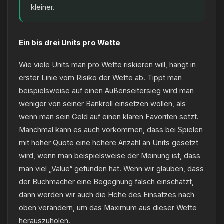
kleiner.
Ein bis drei Units pro Wette
Wie viele Units man pro Wette riskieren will, hängt in
erster Linie vom Risiko der Wette ab. Tippt man
beispielsweise auf einen Außenseitersieg wird man
weniger von seiner Bankroll einsetzen wollen, als
wenn man sein Geld auf einen klaren Favoriten setzt.
Manchmal kann es auch vorkommen, dass bei Spielen
mit hoher Quote eine höhere Anzahl an Units gesetzt
wird, wenn man beispielsweise der Meinung ist, dass
man viel „Value“ gefunden hat. Wenn wir glauben, dass
der Buchmacher eine Begegnung falsch einschätzt,
dann werden wir auch die Höhe des Einsatzes nach
oben verändern, um das Maximum aus dieser Wette
herauszuholen.